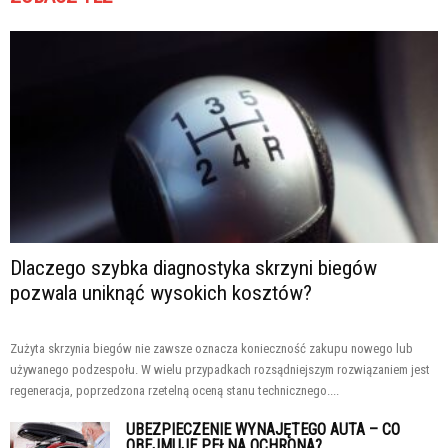
Dlaczego szybka diagnostyka skrzyni biegów
pozwala uniknąć wysokich kosztów?
Zużyta skrzynia biegów nie zawsze oznacza konieczność zakupu nowego lub
używanego podzespołu. W wielu przypadkach rozsądniejszym rozwiązaniem jest
regeneracja, poprzedzona rzetelną oceną stanu technicznego....
UBEZPIECZENIE WYNAJĘTEGO AUTA – CO
OBEJMUJE PEŁNA OCHRONA?