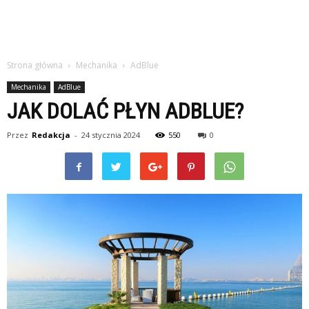
Strona główna
Mechanika
AdBlue
Mechanika
AdBlue
JAK DOLAĆ PŁYN ADBLUE?
Przez
Redakcja
-
24 stycznia 2024
550
0