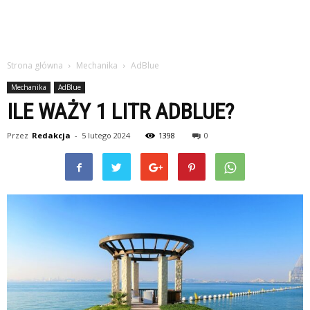
Strona główna
Mechanika
AdBlue
Mechanika
AdBlue
ILE WAŻY 1 LITR ADBLUE?
Przez
Redakcja
-
5 lutego 2024
1398
0