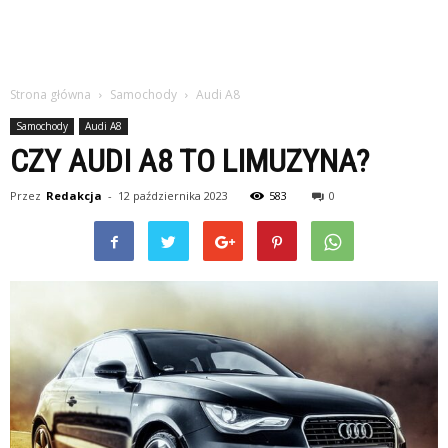
Strona główna
Samochody
Audi A8
Samochody
Audi A8
CZY AUDI A8 TO LIMUZYNA?
Przez
Redakcja
-
12 października 2023
583
0