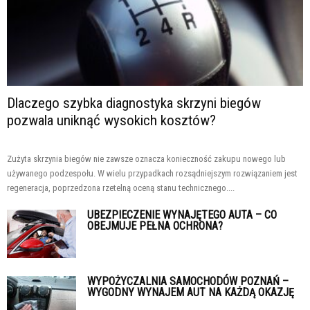
Dlaczego szybka diagnostyka skrzyni biegów
pozwala uniknąć wysokich kosztów?
Zużyta skrzynia biegów nie zawsze oznacza konieczność zakupu nowego lub
używanego podzespołu. W wielu przypadkach rozsądniejszym rozwiązaniem jest
regeneracja, poprzedzona rzetelną oceną stanu technicznego....
UBEZPIECZENIE WYNAJĘTEGO AUTA – CO
OBEJMUJE PEŁNA OCHRONA?
WYPOŻYCZALNIA SAMOCHODÓW POZNAŃ –
WYGODNY WYNAJEM AUT NA KAŻDĄ OKAZJĘ