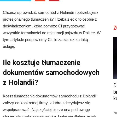
Chcesz sprowadzić samochód z Holandii i potrzebujesz
profesjonalnego tłumaczenia? Trzeba zlecić to osobie z
doświadczeniem, która pomoże Ci przygotować
Z
wszystkie formalności do rejestracji pojazdu w Polsce. W
tym artykule podpowiemy Ci, ile zapłacisz za taką
usługę.
Ile kosztuje tłumaczenie
dokumentów samochodowych
z Holandii?
D
b
Koszt tłumaczenia dokumentów samochodu z Holandii
k
zależy od konkretnej firmy, z którą zdecydujesz się
współpracować. Najczęściej bierze ona pod uwagę
Zu
stopień skomplikowania języka. I właśnie dlatego język