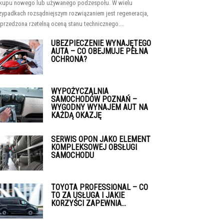
kupu nowego lub używanego podzespołu. W wielu
zypadkach rozsądniejszym rozwiązaniem jest regeneracja,
przedzona rzetelną oceną stanu technicznego....
UBEZPIECZENIE WYNAJĘTEGO
AUTA – CO OBEJMUJE PEŁNA
OCHRONA?
WYPOŻYCZALNIA
SAMOCHODÓW POZNAŃ –
WYGODNY WYNAJEM AUT NA
KAŻDĄ OKAZJĘ
SERWIS OPON JAKO ELEMENT
KOMPLEKSOWEJ OBSŁUGI
SAMOCHODU
TOYOTA PROFESSIONAL – CO
TO ZA USŁUGA I JAKIE
KORZYŚCI ZAPEWNIA...