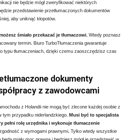
ikacji nie będzie mógł zweryfikować niektórych
 będzie przedstawienie przetłumaczonych dokumentów
niej, aby uniknąć kłopotów.
możesz śmiało przekazać je tłumaczowi.
Wtedy poznasz
zacowany termin. Biuro TurboTłumaczenia gwarantuje
go typu tłumaczeniach, dzięki czemu zaoszczędzisz czas
rzetłumaczone dokumenty
spółpracy z zawodowcami
ochodu z Holandii nie mogą być zlecone każdej osobie z
 w tym przypadku niderlandzkiego.
Musi być to specjalista
y pełni rolę urzędnika i wykonuje tłumaczenie
 i zgodność z wymogami prawnymi
.
Tylko wtedy wszystkie
 będą miały moc prawną i będziesz mógł je przedstawić w