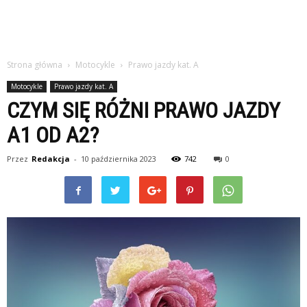
Strona główna
Motocykle
Prawo jazdy kat. A
Motocykle
Prawo jazdy kat. A
CZYM SIĘ RÓŻNI PRAWO JAZDY
A1 OD A2?
Przez
Redakcja
-
10 października 2023
742
0