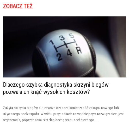
ZOBACZ TEŻ
Dlaczego szybka diagnostyka skrzyni biegów
pozwala uniknąć wysokich kosztów?
Zużyta skrzynia biegów nie zawsze oznacza konieczność zakupu nowego lub
używanego podzespołu. W wielu przypadkach rozsądniejszym rozwiązaniem jest
regeneracja, poprzedzona rzetelną oceną stanu technicznego....