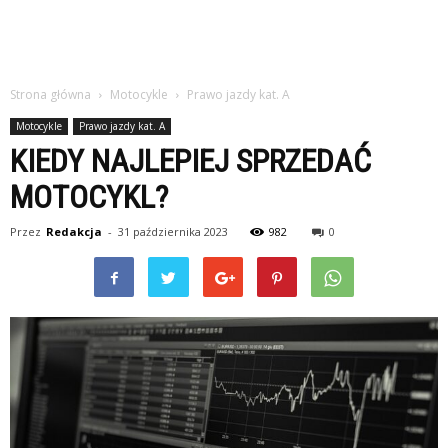
Strona główna
Motocykle
Prawo jazdy kat. A
Motocykle
Prawo jazdy kat. A
KIEDY NAJLEPIEJ SPRZEDAĆ
MOTOCYKL?
Przez
Redakcja
-
31 października 2023
982
0